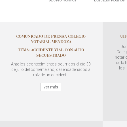
Acceso Notarios
Buscador Notarios
COMUNICADO DE PRENSA COLEGIO
UIF
NOTARIAL MENDOZA
Dur
TEMA: ACCIDENTE VIAL CON AUTO
Colegi
SECUESTRADO
notario
de la
Ante los acontecimientos ocurridos el día 30
los 
de julio del corriente año, desencadenados a
raíz de un accident...
ver más