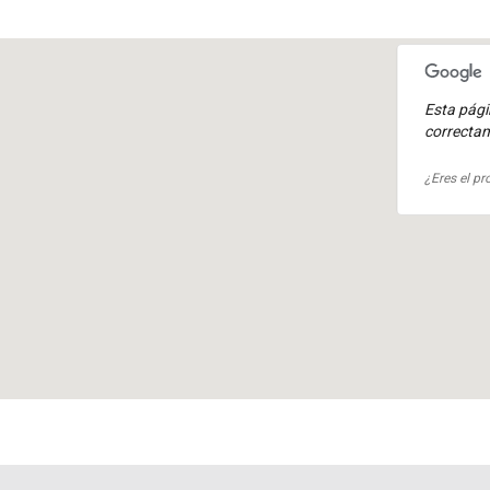
Esta pág
correcta
¿Eres el pr