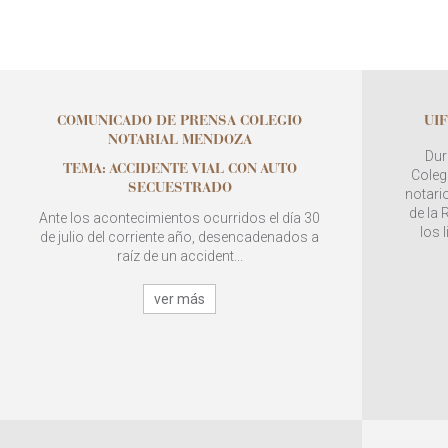
COMUNICADO DE PRENSA COLEGIO
UIF
NOTARIAL MENDOZA
Dur
TEMA: ACCIDENTE VIAL CON AUTO
Colegi
SECUESTRADO
notario
de la
Ante los acontecimientos ocurridos el día 30
los 
de julio del corriente año, desencadenados a
raíz de un accident...
ver más