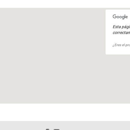
Esta pág
correcta
¿Eres el pr