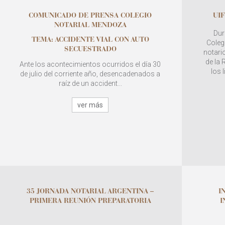
COMUNICADO DE PRENSA COLEGIO
UIF
NOTARIAL MENDOZA
Dur
TEMA: ACCIDENTE VIAL CON AUTO
Colegi
SECUESTRADO
notario
de la
Ante los acontecimientos ocurridos el día 30
los 
de julio del corriente año, desencadenados a
raíz de un accident...
ver más
35 JORNADA NOTARIAL ARGENTINA –
I
PRIMERA REUNIÓN PREPARATORIA
I