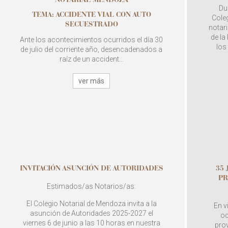
NOTARIAL MENDOZA
Du
TEMA: ACCIDENTE VIAL CON AUTO
Coleg
SECUESTRADO
notari
de la
Ante los acontecimientos ocurridos el día 30
los
de julio del corriente año, desencadenados a
raíz de un accident...
ver más
INVITACIÓN ASUNCIÓN DE AUTORIDADES
35
PR
Estimados/as Notarios/as:
El Colegio Notarial de Mendoza invita a la
En v
asunción de Autoridades 2025-2027 el
oc
viernes 6 de junio a las 10 horas en nuestra
pro