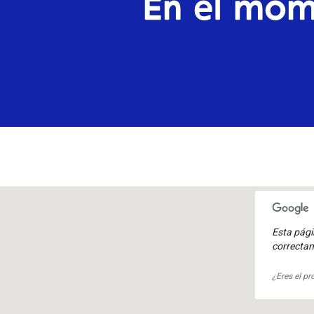
Esta pág
correcta
¿Eres el pr