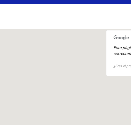
Esta pág
correcta
¿Eres el pr