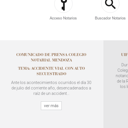
Acceso Notarios
Buscador Notarios
COMUNICADO DE PRENSA COLEGIO
UIF
NOTARIAL MENDOZA
Dur
TEMA: ACCIDENTE VIAL CON AUTO
Colegi
SECUESTRADO
notario
de la
Ante los acontecimientos ocurridos el día 30
los 
de julio del corriente año, desencadenados a
raíz de un accident...
ver más