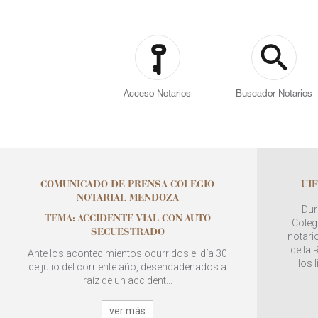
Acceso Notarios
Buscador Notarios
COMUNICADO DE PRENSA COLEGIO
UIF
NOTARIAL MENDOZA
Dur
TEMA: ACCIDENTE VIAL CON AUTO
Colegi
SECUESTRADO
notario
de la
Ante los acontecimientos ocurridos el día 30
los 
de julio del corriente año, desencadenados a
raíz de un accident...
ver más