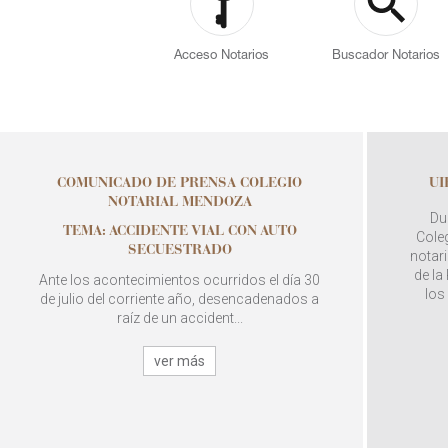
Acceso Notarios
Buscador Notarios
COMUNICADO DE PRENSA COLEGIO
UI
NOTARIAL MENDOZA
Du
TEMA: ACCIDENTE VIAL CON AUTO
Coleg
SECUESTRADO
notari
de la
Ante los acontecimientos ocurridos el día 30
los
de julio del corriente año, desencadenados a
raíz de un accident...
ver más