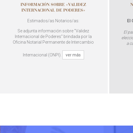
INFORMACIÓN SOBRE «VALIDEZ
N
INTERNACIONAL DE PODERES»
Estimados/as Notarios/as:
El
Se adjunta información sobre "Validez
El pa
Internacional de Poderes" brindada por la
elecci
Oficina Notarial Permanente de Intercambio
a c
Internacional (ONPI).
ver más