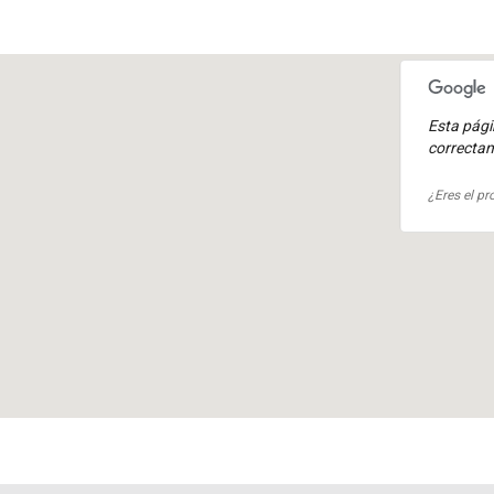
Esta pág
correcta
¿Eres el pr