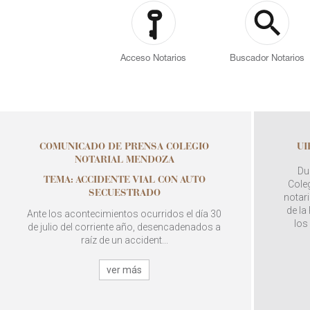
Acceso Notarios
Buscador Notarios
COMUNICADO DE PRENSA COLEGIO
UI
NOTARIAL MENDOZA
Du
TEMA: ACCIDENTE VIAL CON AUTO
Coleg
SECUESTRADO
notari
de la
Ante los acontecimientos ocurridos el día 30
los
de julio del corriente año, desencadenados a
raíz de un accident...
ver más