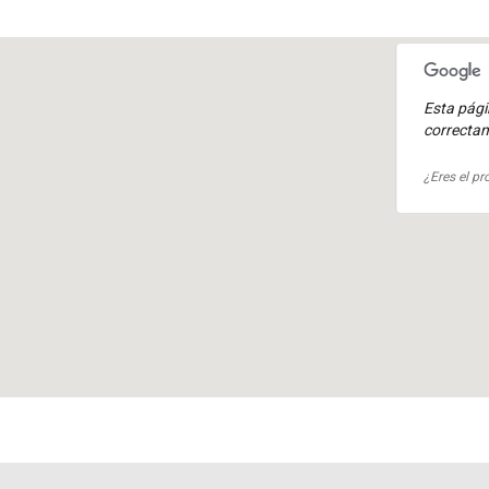
Esta pág
correcta
¿Eres el pr